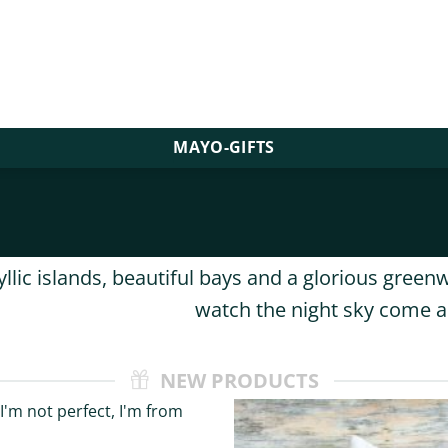
MAYO-GIFTS
llic islands, beautiful bays and a glorious green
watch the night sky come a
NEW PRODUCTS