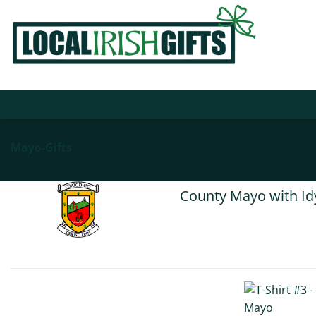
Skip
to
content
Mayo-Gifts
County Mayo with Idy