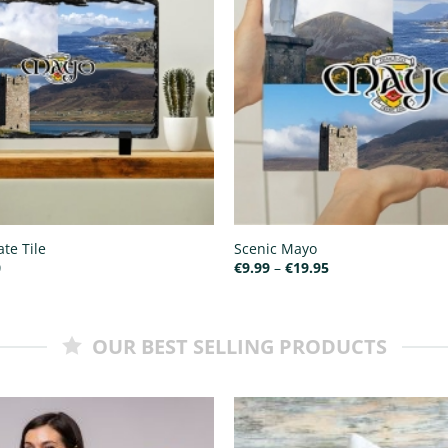
te Tile
Scenic Mayo
Price
Price
0
€
9.99
–
€
19.95
range:
range:
€15.00
€9.99
through
through
€25.00
€19.95
OUR BEST SELLING PRODUCTS