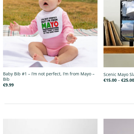
Baby Bib #1 – I’m not perfect, I’m from Mayo –
Scenic Mayo Sla
Bib
€
15.00
–
€
25.0
€
9.99