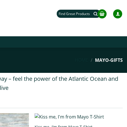
Search
for:
HOME
/
MAYO-GIFTS
way – feel the power of the Atlantic Ocean and
live
Kiss me, I’m from Mayo T-Shirt