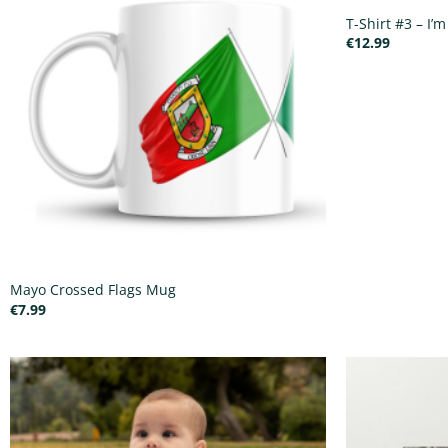
T-Shirt #3 – I’
€
12.99
Mayo Crossed Flags Mug
€
7.99